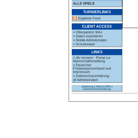
ALLE SPIELE
TURNIERLINKS
Ergebnis-Feed
CLIENT ACCESS
» Ultiorganizer links
» Daten exportieren
» Mobile Administration
» Scorekeeper
LINKS
» dfv-turniere - Portal zur
Mannschaftsmeldung
» Deutscher
Frisbeesportverband und
Impressum
» Datenschutzerklärung
@ Administration
Anleitung
|
Admin-Hilfe
|
Datenschutzerklärung