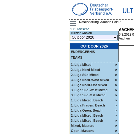
ULT
Reservierung: Aachen Feld 2
Zur Startseite
AACHEN
Turnier wählen
8.9.2019 0
Aachen
OUTDOOR 2026
ENDERGEBNIS
TEAMS
1. Liga Mixed
»
2. Liga Nord Mixed
»
2. Liga Süd Mixed
»
3. Liga Nord-West Mixed
»
3. Liga Nord-Ost Mixed
»
3. Liga Süd-West Mixed
»
3. Liga Süd-Ost Mixed
»
1. Liga Mixed, Beach
»
1. Liga Frauen, Beach
»
1. Liga Open, Beach
»
2. Liga Mixed, Beach
»
3. Liga Mixed, Beach
»
Mixed, Masters
»
Open, Masters
»