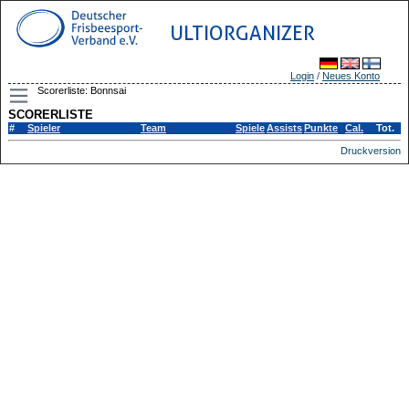
ULTIORGANIZER
Login
/
Neues Konto
Scorerliste: Bonnsai
SCORERLISTE
#
Spieler
Team
Spiele
Assists
Punkte
Cal.
Tot.
Druckversion