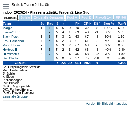
Statistik Frauen 2. Liga Süd
Indoor 2023/24 - Klassenstatistik: Frauen 2. Liga Süd
Spiele
Zeige alle Gruppen
Pool A
Pool B
Playoff 1-4
RR 5-8
Statistik
-
-
-
-
-
-
Team
Sd
Rng
S
+
-
Pkt
GPtk
Diff.
Sieg-%
PwrR
Margie
1.
1
5
5
0
70
32
38
100%
6.57
FlaminGIRLS
3.
2
5
4
1
69
48
21
80%
5.55
Black Foxx
6.
3
5
3
2
63
67
-4
60%
1.39
Frau Rauscher
4.
4
5
2
3
61
61
0
40%
0.24
MissTÜrious
2.
5
5
3
2
67
58
9
60%
0.36
Heidees II
7.
6
5
2
3
62
66
-4
40%
-1.80
ULMtimates
8.
7
5
1
4
46
68
-22
20%
-4.82
Bad Chicks
5.
8
5
0
5
37
75
-38
0%
-7.49
Gesamt
5
2.5
2.5
59.4
59.4
0
-0.000
Sd:
Ursprüngliche Setzliste
Rng:
Endergebnis
S:
Spiele
+:
Siege
-:
Niederlagen
Pkt:
Punkte
GPtk:
Gegenpunkte
Diff.:
Punktedifferenz
PwrR:
Power Ranking
Zeige alle Gruppen
Version für Bildschirmanzeige