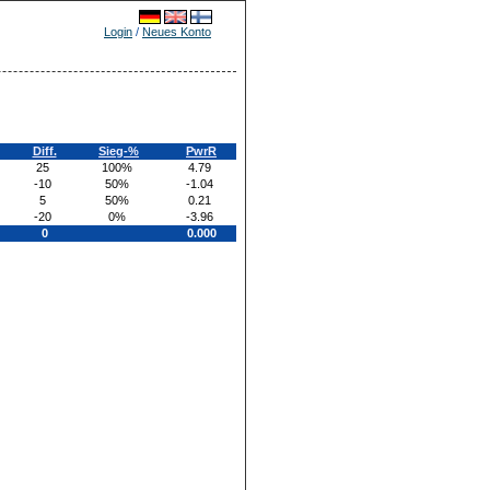
Login
/
Neues Konto
Diff.
Sieg-%
PwrR
25
100%
4.79
-10
50%
-1.04
5
50%
0.21
-20
0%
-3.96
0
0.000