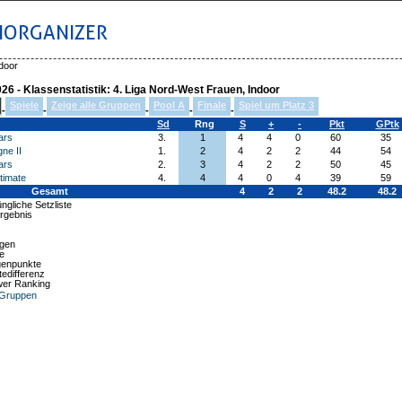
IORGANIZER
ndoor
026 - Klassenstatistik: 4. Liga Nord-West Frauen, Indoor
Spiele
Zeige alle Gruppen
Pool A
Finale
Spiel um Platz 3
-
-
-
-
-
Sd
Rng
S
+
-
Pkt
GPtk
ars
3.
1
4
4
0
60
35
ne II
1.
2
4
2
2
44
54
ars
2.
3
4
2
2
50
45
timate
4.
4
4
0
4
39
59
Gesamt
4
2
2
48.2
48.2
gliche Setzliste
rgebnis
agen
e
enpunkte
edifferenz
er Ranking
e Gruppen