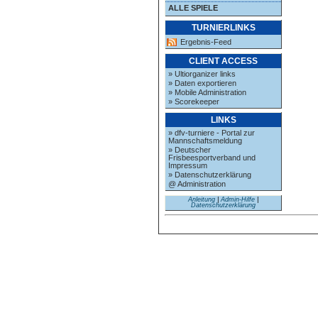
ALLE SPIELE
TURNIERLINKS
Ergebnis-Feed
CLIENT ACCESS
» Ultiorganizer links
» Daten exportieren
» Mobile Administration
» Scorekeeper
LINKS
» dfv-turniere - Portal zur
Mannschaftsmeldung
» Deutscher
Frisbeesportverband und
Impressum
» Datenschutzerklärung
@ Administration
Anleitung
|
Admin-Hilfe
|
Datenschutzerklärung