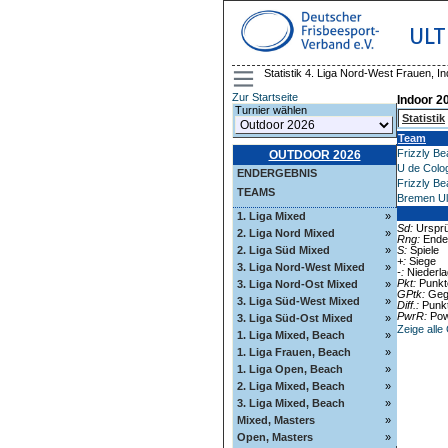
ULT
Statistik 4. Liga Nord-West Frauen, I
Zur Startseite
Indoor 2
Turnier wählen
Statistik
Team
Frizzly Be
OUTDOOR 2026
U de Colog
ENDERGEBNIS
Frizzly Be
TEAMS
Bremen Ul
1. Liga Mixed
»
Sd:
Ursprün
2. Liga Nord Mixed
»
Rng:
Ende
S:
Spiele
2. Liga Süd Mixed
»
+:
Siege
3. Liga Nord-West Mixed
»
-:
Niederl
Pkt:
Punkt
3. Liga Nord-Ost Mixed
»
GPtk:
Geg
3. Liga Süd-West Mixed
»
Diff.:
Punkt
PwrR:
Pow
3. Liga Süd-Ost Mixed
»
Zeige all
1. Liga Mixed, Beach
»
1. Liga Frauen, Beach
»
1. Liga Open, Beach
»
2. Liga Mixed, Beach
»
3. Liga Mixed, Beach
»
Mixed, Masters
»
Open, Masters
»