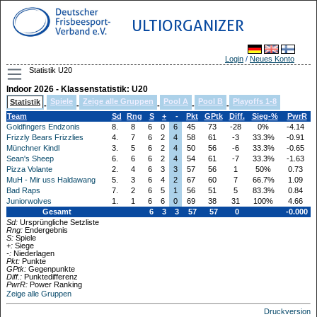
ULTIORGANIZER
Login
/
Neues Konto
Statistik U20
Indoor 2026 - Klassenstatistik: U20
Spiele
Zeige alle Gruppen
Pool A
Pool B
Playoffs 1-8
Statistik
-
-
-
-
-
Team
Sd
Rng
S
+
-
Pkt
GPtk
Diff.
Sieg-%
PwrR
Goldfingers Endzonis
8.
8
6
0
6
45
73
-28
0%
-4.14
Frizzly Bears Frizzlies
4.
7
6
2
4
58
61
-3
33.3%
-0.91
Münchner Kindl
3.
5
6
2
4
50
56
-6
33.3%
-0.65
Sean's Sheep
6.
6
6
2
4
54
61
-7
33.3%
-1.63
Pizza Volante
2.
4
6
3
3
57
56
1
50%
0.73
MuH - Mir uss Haldawang
5.
3
6
4
2
67
60
7
66.7%
1.09
Bad Raps
7.
2
6
5
1
56
51
5
83.3%
0.84
Juniorwolves
1.
1
6
6
0
69
38
31
100%
4.66
Gesamt
6
3
3
57
57
0
-0.000
Sd:
Ursprüngliche Setzliste
Rng:
Endergebnis
S:
Spiele
+:
Siege
-:
Niederlagen
Pkt:
Punkte
GPtk:
Gegenpunkte
Diff.:
Punktedifferenz
PwrR:
Power Ranking
Zeige alle Gruppen
Druckversion