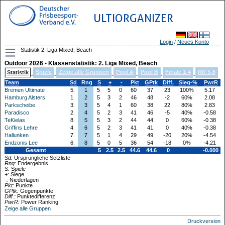
ULTIORGANIZER
Login
/
Neues Konto
Statistik 2. Liga Mixed, Beach
Outdoor 2026 - Klassenstatistik: 2. Liga Mixed, Beach
Spiele
Zeige alle Gruppen
Pool A
Pool B
Finale 1-4
RR 5-8
Statistik
-
-
-
-
-
-
Team
Sd
Rng
S
+
-
Pkt
GPtk
Diff.
Sieg-%
PwrR
Bremen Ultimate
5.
1
5
5
0
60
37
23
100%
5.17
Hamburg Alsters
1.
2
5
3
2
46
48
-2
60%
2.08
Parkscheibe
3.
3
5
4
1
60
38
22
80%
2.83
Paradisco
2.
4
5
2
3
41
46
-5
40%
-0.58
TeKielas
8.
5
5
3
2
44
44
0
60%
-0.38
Griffins Lehre
4.
6
5
2
3
41
41
0
40%
-0.38
Hallunken
7.
7
5
1
4
29
49
-20
20%
-4.54
Endzonis Lee
6.
8
5
0
5
36
54
-18
0%
-4.21
Gesamt
5
2.5
2.5
44.6
44.6
0
-0.000
Sd:
Ursprüngliche Setzliste
Rng:
Endergebnis
S:
Spiele
+:
Siege
-:
Niederlagen
Pkt:
Punkte
GPtk:
Gegenpunkte
Diff.:
Punktedifferenz
PwrR:
Power Ranking
Zeige alle Gruppen
Druckversion