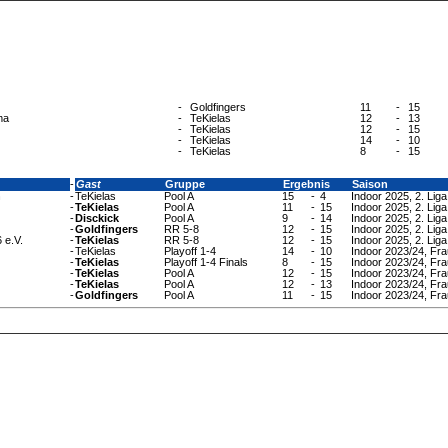
-
Goldfingers
11
-
15
ma
-
TeKielas
12
-
13
-
TeKielas
12
-
15
-
TeKielas
14
-
10
-
TeKielas
8
-
15
-
Gast
Gruppe
Ergebnis
Saison
n
-
TeKielas
Pool A
15
-
4
Indoor 2025, 2. Lig
-
TeKielas
Pool A
11
-
15
Indoor 2025, 2. Lig
-
Disckick
Pool A
9
-
14
Indoor 2025, 2. Lig
-
Goldfingers
RR 5-8
12
-
15
Indoor 2025, 2. Lig
 e.V.
-
TeKielas
RR 5-8
12
-
15
Indoor 2025, 2. Lig
-
TeKielas
Playoff 1-4
14
-
10
Indoor 2023/24, Fra
-
TeKielas
Playoff 1-4 Finals
8
-
15
Indoor 2023/24, Fra
-
TeKielas
Pool A
12
-
15
Indoor 2023/24, Fra
-
TeKielas
Pool A
12
-
13
Indoor 2023/24, Fra
-
Goldfingers
Pool A
11
-
15
Indoor 2023/24, Fra