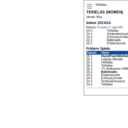
TeKielas
TEKIELAS (WOMEN)
Kiel
Verein:
Indoor 2023/24:
Klasse:
Frauen 3. Liga NO
24.2.
TeKielas
24.2.
Schleudertrau
24.2.
DJHuskyOnAir
25.2.
Baltimaids
25.2.
Endamazonis
Frühere Spiele
Datum
Heim
25.1.
HundFlachWerfe
25.1.
Leipzig Ultimate
25.1.
TeKielas
26.1.
TeKielas
26.1.
TV Südkamen 1986
25.2.
Baltimaids
25.2.
Endamazonis
24.2.
DJHuskyOnAir
24.2.
Schleudertrauma
24.2.
TeKielas