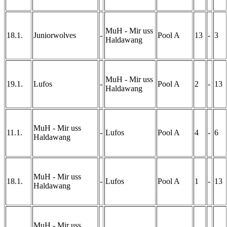
MuH - Mir uss
18.1.
Juniorwolves
-
Pool A
13
-
3
Haldawang
MuH - Mir uss
19.1.
Lufos
-
Pool A
2
-
13
Haldawang
MuH - Mir uss
11.1.
-
Lufos
Pool A
4
-
6
Haldawang
MuH - Mir uss
18.1.
-
Lufos
Pool A
1
-
13
Haldawang
MuH - Mir uss