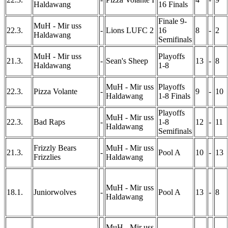
Haldawang
16 Finals
Finale 9-
MuH - Mir uss
22.3.
-
Lions LUFC 2
16
8
-
2
Haldawang
Semifinals
MuH - Mir uss
Playoffs
21.3.
-
Sean's Sheep
13
-
8
Haldawang
1-8
MuH - Mir uss
Playoffs
22.3.
Pizza Volante
-
9
-
10
Haldawang
1-8 Finals
Playoffs
MuH - Mir uss
22.3.
Bad Raps
-
1-8
12
-
11
Haldawang
Semifinals
Frizzly Bears
MuH - Mir uss
21.3.
-
Pool A
10
-
13
Frizzlies
Haldawang
MuH - Mir uss
18.1.
Juniorwolves
-
Pool A
13
-
8
Haldawang
MuH - Mir uss