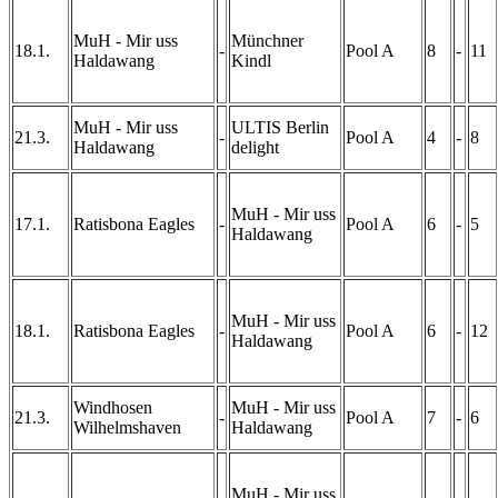
MuH - Mir uss
Münchner
18.1.
-
Pool A
8
-
11
Haldawang
Kindl
MuH - Mir uss
ULTIS Berlin
21.3.
-
Pool A
4
-
8
Haldawang
delight
MuH - Mir uss
17.1.
Ratisbona Eagles
-
Pool A
6
-
5
Haldawang
MuH - Mir uss
18.1.
Ratisbona Eagles
-
Pool A
6
-
12
Haldawang
Windhosen
MuH - Mir uss
21.3.
-
Pool A
7
-
6
Wilhelmshaven
Haldawang
MuH - Mir uss