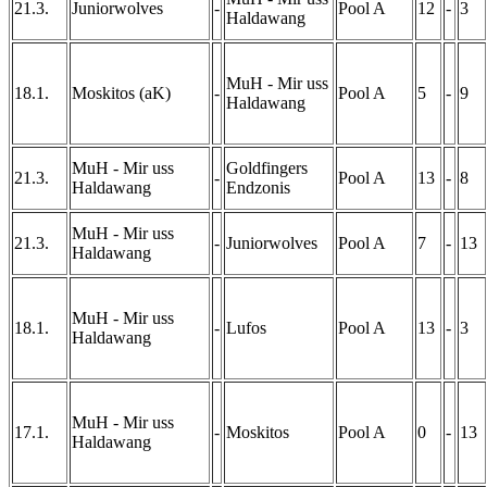
21.3.
Juniorwolves
-
Pool A
12
-
3
Haldawang
MuH - Mir uss
18.1.
Moskitos (aK)
-
Pool A
5
-
9
Haldawang
MuH - Mir uss
Goldfingers
21.3.
-
Pool A
13
-
8
Haldawang
Endzonis
MuH - Mir uss
21.3.
-
Juniorwolves
Pool A
7
-
13
Haldawang
MuH - Mir uss
18.1.
-
Lufos
Pool A
13
-
3
Haldawang
MuH - Mir uss
17.1.
-
Moskitos
Pool A
0
-
13
Haldawang