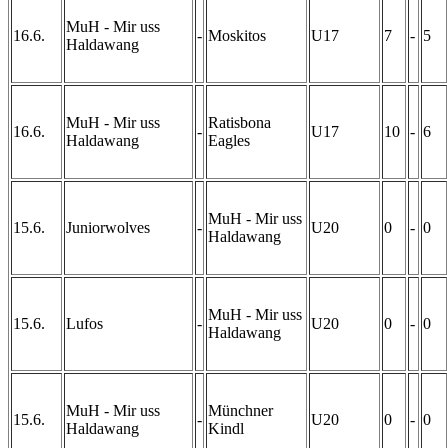
MuH - Mir uss
16.6.
-
Moskitos
U17
7
-
5
Haldawang
MuH - Mir uss
Ratisbona
16.6.
-
U17
10
-
6
Haldawang
Eagles
MuH - Mir uss
15.6.
Juniorwolves
-
U20
0
-
0
Haldawang
MuH - Mir uss
15.6.
Lufos
-
U20
0
-
0
Haldawang
MuH - Mir uss
Münchner
15.6.
-
U20
0
-
0
Haldawang
Kindl