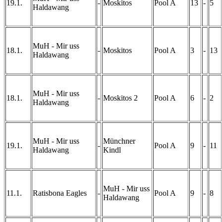
19.1.
-
Moskitos
Pool A
13
-
5
Haldawang
MuH - Mir uss
18.1.
-
Moskitos
Pool A
3
-
13
Haldawang
MuH - Mir uss
18.1.
-
Moskitos 2
Pool A
6
-
2
Haldawang
MuH - Mir uss
Münchner
19.1.
-
Pool A
9
-
11
Haldawang
Kindl
MuH - Mir uss
11.1.
Ratisbona Eagles
-
Pool A
9
-
8
Haldawang