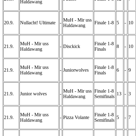
Haldawang
MuH - Mir uss
20.9.
Nullacht! Ultimate
-
Finale 1-8
5
-
10
Haldawang
MuH - Mir uss
Finale 1-8
21.9.
-
Disckick
8
-
10
Haldawang
Finals
MuH - Mir uss
Finale 1-8
21.9.
-
Juniorwolves
6
-
9
Haldawang
Finals
MuH - Mir uss
Finale 1-8
21.9.
Junior wolves
-
13
-
3
Haldawang
Semifinals
MuH - Mir uss
Finale 1-8
21.9.
-
Pizza Volante
5
-
7
Haldawang
Semifinals