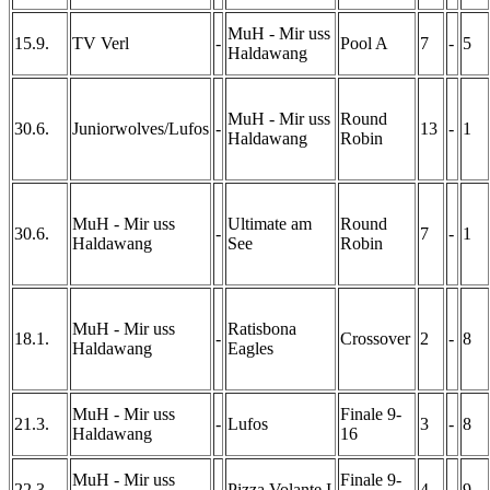
MuH - Mir uss
15.9.
TV Verl
-
Pool A
7
-
5
Haldawang
MuH - Mir uss
Round
30.6.
Juniorwolves/Lufos
-
13
-
1
Haldawang
Robin
MuH - Mir uss
Ultimate am
Round
30.6.
-
7
-
1
Haldawang
See
Robin
MuH - Mir uss
Ratisbona
18.1.
-
Crossover
2
-
8
Haldawang
Eagles
MuH - Mir uss
Finale 9-
21.3.
-
Lufos
3
-
8
Haldawang
16
MuH - Mir uss
Finale 9-
22.3.
-
Pizza Volante I
4
-
9