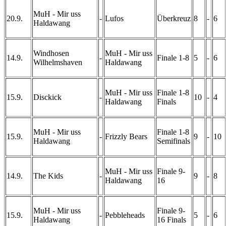
MuH - Mir uss
20.9.
-
Lufos
Überkreuz
8
-
6
Haldawang
Windhosen
MuH - Mir uss
14.9.
-
Finale 1-8
5
-
6
Wilhelmshaven
Haldawang
MuH - Mir uss
Finale 1-8
15.9.
Disckick
-
10
-
4
Haldawang
Finals
MuH - Mir uss
Finale 1-8
15.9.
-
Frizzly Bears
9
-
10
Haldawang
Semifinals
MuH - Mir uss
Finale 9-
14.9.
The Kids
-
9
-
8
Haldawang
16
MuH - Mir uss
Finale 9-
15.9.
-
Pebbleheads
5
-
6
Haldawang
16 Finals