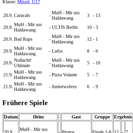
Klasse:
Mixed, U17
MuH - Mir uss
20.9.
Caracals
-
3
-
13
Haldawang
MuH - Mir uss
20.9.
-
ULTIS Berlin
10
-
3
Haldawang
MuH - Mir uss
20.9.
Bad Raps
-
12
-
1
Haldawang
MuH - Mir uss
20.9.
-
Lufos
8
-
6
Haldawang
Nullacht!
MuH - Mir uss
20.9.
-
5
-
10
Ultimate
Haldawang
MuH - Mir uss
21.9.
-
Pizza Volante
5
-
7
Haldawang
MuH - Mir uss
21.9.
-
Juniorwolves
6
-
9
Haldawang
Frühere Spiele
Datum
Heim
-
Gast
Gruppe
Ergebnis
MuH - Mir uss
20.9.
-
Piratos
Finale 1-8
12
-
7