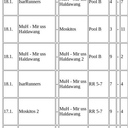
18.1.
IsarRunners
-
Pool B
4
-
7
Haldawang
MuH - Mir uss
18.1.
-
Moskitos
Pool B
3
-
11
Haldawang
MuH - Mir uss
MuH - Mir uss
18.1.
-
Pool B
9
-
2
Haldawang
Haldawang 2
MuH - Mir uss
18.1.
IsarRunners
-
RR 5-7
7
-
4
Haldawang
MuH - Mir uss
17.1.
Moskitos 2
-
RR 5-7
9
-
4
Haldawang