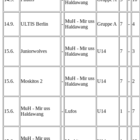
Haldawang
MuH - Mir uss
14.9.
ULTIS Berlin
-
Gruppe A
7
-
4
Haldawang
MuH - Mir uss
15.6.
Juniorwolves
-
U14
7
-
3
Haldawang
MuH - Mir uss
15.6.
Moskitos 2
-
U14
7
-
2
Haldawang
MuH - Mir uss
15.6.
-
Lufos
U14
1
-
7
Haldawang
MuH - Mir uss