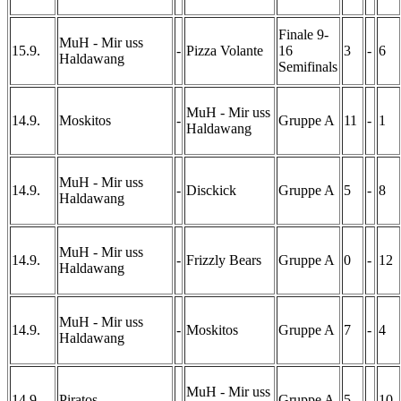
Finale 9-
MuH - Mir uss
15.9.
-
Pizza Volante
16
3
-
6
Haldawang
Semifinals
MuH - Mir uss
14.9.
Moskitos
-
Gruppe A
11
-
1
Haldawang
MuH - Mir uss
14.9.
-
Disckick
Gruppe A
5
-
8
Haldawang
MuH - Mir uss
14.9.
-
Frizzly Bears
Gruppe A
0
-
12
Haldawang
MuH - Mir uss
14.9.
-
Moskitos
Gruppe A
7
-
4
Haldawang
MuH - Mir uss
14.9.
Piratos
-
Gruppe A
5
-
10