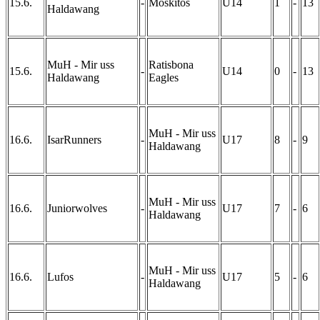
15.6.
-
Moskitos
U14
1
-
13
Haldawang
MuH - Mir uss
Ratisbona
15.6.
-
U14
0
-
13
Haldawang
Eagles
MuH - Mir uss
16.6.
IsarRunners
-
U17
8
-
9
Haldawang
MuH - Mir uss
16.6.
Juniorwolves
-
U17
7
-
6
Haldawang
MuH - Mir uss
16.6.
Lufos
-
U17
5
-
6
Haldawang