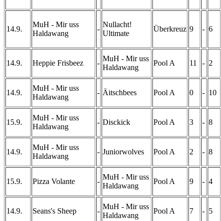
MuH - Mir uss
Nullacht!
14.9.
-
Überkreuz
9
-
6
Haldawang
Ultimate
MuH - Mir uss
14.9.
Heppie Frisbeez
-
Pool A
11
-
2
Haldawang
MuH - Mir uss
14.9.
-
Äitschbees
Pool A
0
-
10
Haldawang
MuH - Mir uss
15.9.
-
Disckick
Pool A
3
-
8
Haldawang
MuH - Mir uss
14.9.
-
Juniorwolves
Pool A
2
-
8
Haldawang
MuH - Mir uss
15.9.
Pizza Volante
-
Pool A
9
-
4
Haldawang
MuH - Mir uss
14.9.
Seans's Sheep
-
Pool A
7
-
5
Haldawang