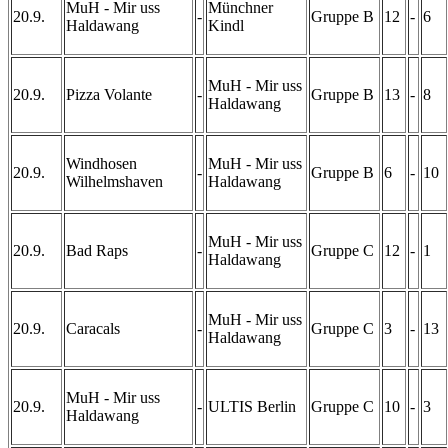
MuH - Mir uss
Münchner
20.9.
-
Gruppe B
12
-
6
Haldawang
Kindl
MuH - Mir uss
20.9.
Pizza Volante
-
Gruppe B
13
-
8
Haldawang
Windhosen
MuH - Mir uss
20.9.
-
Gruppe B
6
-
10
Wilhelmshaven
Haldawang
MuH - Mir uss
20.9.
Bad Raps
-
Gruppe C
12
-
1
Haldawang
MuH - Mir uss
20.9.
Caracals
-
Gruppe C
3
-
13
Haldawang
MuH - Mir uss
20.9.
-
ULTIS Berlin
Gruppe C
10
-
3
Haldawang