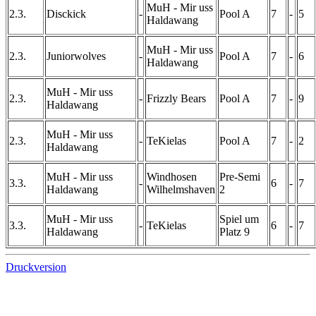
MuH - Mir uss
2.3.
Disckick
-
Pool A
7
-
5
Haldawang
MuH - Mir uss
2.3.
Juniorwolves
-
Pool A
7
-
6
Haldawang
MuH - Mir uss
2.3.
-
Frizzly Bears
Pool A
7
-
9
Haldawang
MuH - Mir uss
2.3.
-
TeKielas
Pool A
7
-
2
Haldawang
MuH - Mir uss
Windhosen
Pre-Semi
3.3.
-
6
-
7
Haldawang
Wilhelmshaven
2
MuH - Mir uss
Spiel um
3.3.
-
TeKielas
6
-
7
Haldawang
Platz 9
Druckversion