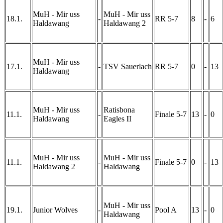
MuH - Mir uss
MuH - Mir uss
18.1.
-
RR 5-7
8
-
6
Haldawang
Haldawang 2
MuH - Mir uss
17.1.
-
TSV Sauerlach
RR 5-7
0
-
13
Haldawang
MuH - Mir uss
Ratisbona
11.1.
-
Finale 5-7
13
-
0
Haldawang
Eagles II
MuH - Mir uss
MuH - Mir uss
11.1.
-
Finale 5-7
0
-
13
Haldawang 2
Haldawang
MuH - Mir uss
19.1.
Junior Wolves
-
Pool A
13
-
0
Haldawang