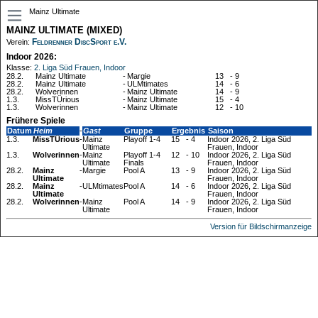
Mainz Ultimate
MAINZ ULTIMATE (MIXED)
Feldrenner DiscSport e.V.
Verein:
Indoor 2026:
Klasse:
2. Liga Süd Frauen, Indoor
28.2.
Mainz Ultimate
-
Margie
13
-
9
28.2.
Mainz Ultimate
-
ULMtimates
14
-
6
28.2.
Wolverinnen
-
Mainz Ultimate
14
-
9
1.3.
MissTÜrious
-
Mainz Ultimate
15
-
4
1.3.
Wolverinnen
-
Mainz Ultimate
12
-
10
Frühere Spiele
Datum
Heim
-
Gast
Gruppe
Ergebnis
Saison
1.3.
MissTÜrious
-
Mainz
Playoff 1-4
15
-
4
Indoor 2026, 2. Liga Süd
Ultimate
Frauen, Indoor
1.3.
Wolverinnen
-
Mainz
Playoff 1-4
12
-
10
Indoor 2026, 2. Liga Süd
Ultimate
Finals
Frauen, Indoor
28.2.
Mainz
-
Margie
Pool A
13
-
9
Indoor 2026, 2. Liga Süd
Ultimate
Frauen, Indoor
28.2.
Mainz
-
ULMtimates
Pool A
14
-
6
Indoor 2026, 2. Liga Süd
Ultimate
Frauen, Indoor
28.2.
Wolverinnen
-
Mainz
Pool A
14
-
9
Indoor 2026, 2. Liga Süd
Ultimate
Frauen, Indoor
Version für Bildschirmanzeige