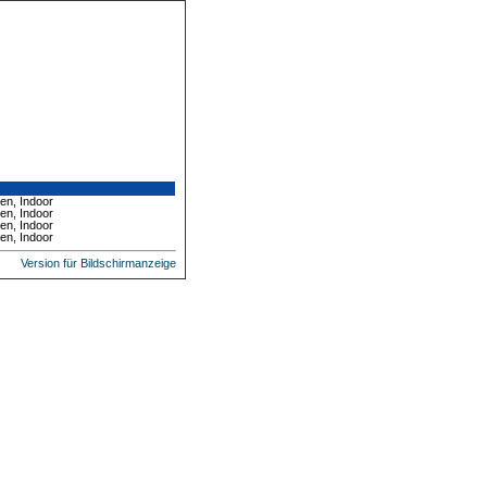
en, Indoor
en, Indoor
en, Indoor
en, Indoor
Version für Bildschirmanzeige