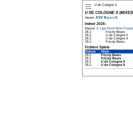
U de Cologne II
U DE COLOGNE II (MIXED
ASV Köln e.V.
Verein:
Indoor 2026:
Klasse:
4. Liga Nord-West Frauen
28.2.
Frizzly Bears
28.2.
U de Cologne II
28.2.
U de Cologne II
28.2.
Frizzly Bears
Frühere Spiele
Datum
Heim
28.2.
Frizzly Bears
28.2.
Frizzly Bears
28.2.
U de Cologne II
28.2.
U de Cologne II