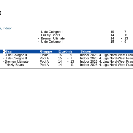
)
, Indoor
-
U de Cologne II
15
-
7
-
Frizzly Bears
14
-
11
-
Bremen Ultimate
14
-
13
-
U de Cologne II
15
-
9
-
Gast
Gruppe
Ergebnis
Saison
-
U de Cologne II
Finale
15
-
9
Indoor 2026, 4. Liga Nord-West Frau
-
U de Cologne II
Pool A
15
-
7
Indoor 2026, 4. Liga Nord-West Frau
-
Bremen Ultimate
Pool A
14
-
13
Indoor 2026, 4. Liga Nord-West Frau
-
Frizzly Bears
Pool A
14
-
11
Indoor 2026, 4. Liga Nord-West Frau