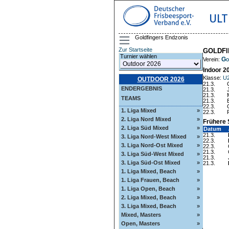
ULT
Goldfingers Endzonis
Zur Startseite
GOLDFI
Turnier wählen
Go
Verein:
Indoor 2
Klasse:
U
OUTDOOR 2026
21.3.
ENDERGEBNIS
21.3.
21.3.
TEAMS
21.3.
22.3.
1. Liga Mixed
»
22.3.
2. Liga Nord Mixed
»
Frühere 
2. Liga Süd Mixed
»
Datum
21.3.
3. Liga Nord-West Mixed
»
22.3.
3. Liga Nord-Ost Mixed
»
22.3.
21.3.
3. Liga Süd-West Mixed
»
21.3.
3. Liga Süd-Ost Mixed
»
21.3.
1. Liga Mixed, Beach
»
1. Liga Frauen, Beach
»
1. Liga Open, Beach
»
2. Liga Mixed, Beach
»
3. Liga Mixed, Beach
»
Mixed, Masters
»
Open, Masters
»