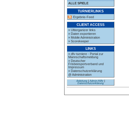
ALLE SPIELE
TURNIERLINKS
Ergebnis-Feed
CLIENT ACCESS
» Ultiorganizer links
» Daten exportieren
» Mobile Administration
» Scorekeeper
LINKS
» dfv-turniere - Portal zur
Mannschaftsmeldung
» Deutscher
Frisbeesportverband und
Impressum
» Datenschutzerklärung
@ Administration
Anleitung
|
Admin-Hilfe
|
Datenschutzerklärung