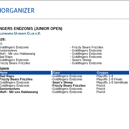
IORGANIZER
NGERS ENDZONIS (JUNIOR OPEN)
ldfingers Ultimate Club e.V.
026:
20
Goldfingers Endzonis
-
Frizzly Bears Frizzlies
Juniorwolves
-
Goldfingers Endzonis
MuH - Mir uss Haldawang
-
Goldfingers Endzonis
Bad Raps
-
Goldfingers Endzonis
Goldfingers Endzonis
-
Sean's Sheep
Frizzly Bears Frizzlies
-
Goldfingers Endzonis
Spiele
Heim
-
Gast
Gruppe
Bad Raps
-
Goldfingers Endzonis
Playoffs 1-8
Frizzly Bears Frizzlies
-
Goldfingers Endzonis
Playoffs 1-8 Finals
Goldfingers Endzonis
-
Sean's Sheep
Playoffs 1-8 Semifinals
Goldfingers Endzonis
-
Frizzly Bears Frizzlies
Pool A
Juniorwolves
-
Goldfingers Endzonis
Pool A
MuH - Mir uss Haldawang
-
Goldfingers Endzonis
Pool A